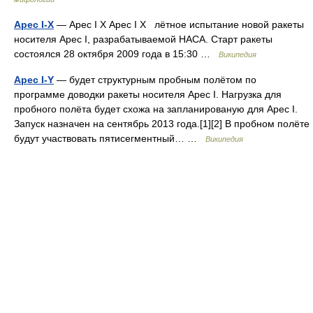
Арес I-Х
— Арес I X Арес I X лётное испытание новой ракеты
носителя Арес I, разрабатываемой НАСА. Старт ракеты
состоялся 28 октября 2009 года в 15:30 …
Википедия
Арес I-Y
— будет структурным пробным полётом по
программе доводки ракеты носителя Арес I. Нагрузка для
пробного полёта будет схожа на запланированую для Арес I.
Запуск назначен на сентябрь 2013 года.[1][2] В пробном полёте
будут участвовать пятисегментный… …
Википедия