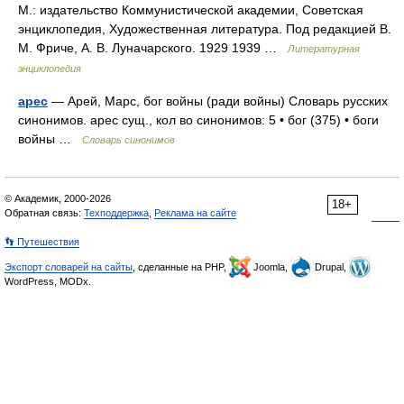
М.: издательство Коммунистической академии, Советская
энциклопедия, Художественная литература. Под редакцией В.
М. Фриче, А. В. Луначарского. 1929 1939 …
Литературная
энциклопедия
арес
— Арей, Марс, бог войны (ради войны) Словарь русских
синонимов. арес сущ., кол во синонимов: 5 • бог (375) • боги
войны …
Словарь синонимов
© Академик, 2000-2026
18+
Обратная связь:
Техподдержка
,
Реклама на сайте
👣 Путешествия
Экспорт словарей на сайты
, сделанные на PHP,
Joomla,
Drupal,
WordPress, MODx.