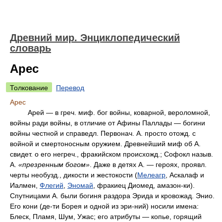
Древний мир. Энциклопедический
словарь
Арес
Толкование
Перевод
Арес
Арей — в греч. миф. бог войны, коварной, вероломной,
войны ради войны, в отличие от Афины Паллады — богини
войны честной и справедл. Первонач. А. просто отожд. с
войной и смертоносным оружием. Древнейший миф об А.
свидет. о его негреч., фракийском происхожд.; Софокл назыв.
А.
«презренным богом»
. Даже в детях А. — героях, проявл.
черты необузд., дикости и жестокости (
Мелеагр
, Аскалаф и
Иалмен,
Флегий
,
Эномай
, фракиец Диомед, амазон-ки).
Спутницами А. были богиня раздора Эрида и кровожад. Энио.
Его кони (де-ти Борея и одной из эри-ний) носили имена:
Блеск, Пламя, Шум, Ужас; его атрибуты — копье, горящий