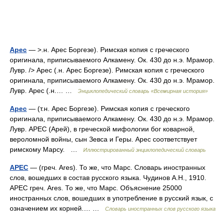
Арес
— >.н. Арес Боргезе). Римская копия с греческого
оригинала, приписываемого Алкамену. Ок. 430 до н.э. Мрамор.
Лувр. /> Арес (.н. Арес Боргезе). Римская копия с греческого
оригинала, приписываемого Алкамену. Ок. 430 до н.э. Мрамор.
Лувр. Арес (.н.… …
Энциклопедический словарь «Всемирная история»
Арес
— (т.н. Арес Боргезе). Римская копия с греческого
оригинала, приписываемого Алкамену. Ок. 430 до н.э. Мрамор.
Лувр. АРЕС (Арей), в греческой мифологии бог коварной,
вероломной войны, сын Зевса и Геры. Арес соответствует
римскому Марсу. …
Иллюстрированный энциклопедический словарь
АРЕС
— (греч. Ares). То же, что Марс. Словарь иностранных
слов, вошедших в состав русского языка. Чудинов А.Н., 1910.
АРЕС греч. Ares. То же, что Марс. Объяснение 25000
иностранных слов, вошедших в употребление в русский язык, с
означением их корней.… …
Словарь иностранных слов русского языка