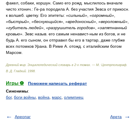
факел, собаки, коршун. Само его рожд. мыслилось вначале
чисто хтонич.: Ге-ра породила А. без участия Зевса от прикосн.
к волшеб. цветку. Его эпитеты:
«сильный»
,
«огромный»
,
«быстрый»
,
«беснующийся»
,
«вредоносный»
,
«вероломный»
,
«губитель людей»
,
«разрушитель городов»
,
«запятнанный
кровью»
. Зевс назыв. его самым ненавист-ным из богов, и не
будь А. его сыном, он отправил бы его в тартар, даже глубже
всех потомков Урана. В Риме А. отожд. с италийским богом
Марсом.
Древний мир. Энциклопедический словарь в 2-х томах. — М.: Центрполиграф
.
В. Д. Гладкий
.
1998
.
Игры ⚽
Поможем написать реферат
Синонимы
:
бог
,
боги войны
,
война
,
марс
,
олимпиец
Ареопаг
Арета